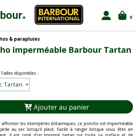
rbour
0
®
os & parapluies
ho imperméable Barbour Tartan
 Tailles disponibles :
Ajouter au panier
r affronter les intempéries britanniques, ce poncho est imperméable
arde au sec lorsqu'il pleut. Facile à ranger lorsque vous êtes en
nt, il est orné d'un imprimé tartan sur toute sa surface et de