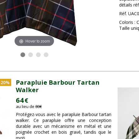
détails ré
Réf. UAC
Coloris : 
Taille uni
Hover to zoom
Parapluie Barbour Tartan
-20%
Walker
64
€
au lieu de
80
€
Protégez-vous avec le parapluie Barbour tartan
walker. Ce parapluie offre une conception
durable avec un mécanisme en métal et une
poignée crochet en bois gravé, tandis que le
moti...