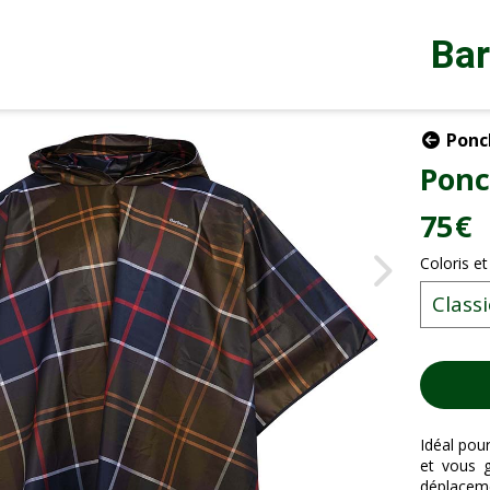
Ba
Ponch
Ponc
75
€
Coloris et
Idéal pou
et vous g
déplaceme