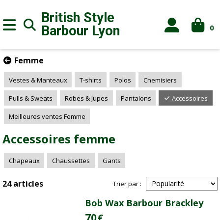
British Style
0
Barbour
Lyon
Femme
Vestes & Manteaux
T-shirts
Polos
Chemisiers
Pulls & Sweats
Robes & Jupes
Pantalons
Accessoires
Meilleures ventes Femme
Accessoires femme
Chapeaux
Chaussettes
Gants
24 articles
Trier par :
Bob Wax Barbour Brackley
70
€