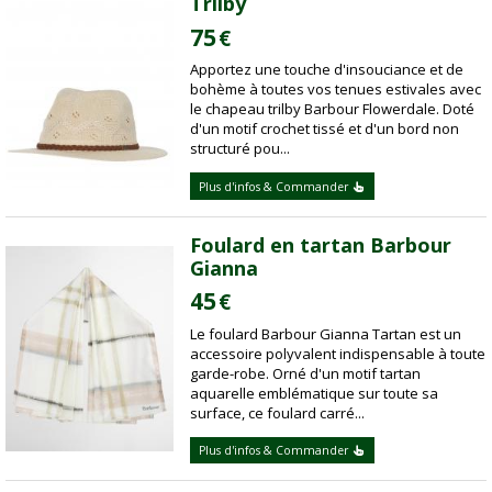
Trilby
75
€
Apportez une touche d'insouciance et de
bohème à toutes vos tenues estivales avec
le chapeau trilby Barbour Flowerdale. Doté
d'un motif crochet tissé et d'un bord non
structuré pou...
Plus d'infos & Commander
Foulard en tartan Barbour
Gianna
45
€
Le foulard Barbour Gianna Tartan est un
accessoire polyvalent indispensable à toute
garde-robe. Orné d'un motif tartan
aquarelle emblématique sur toute sa
surface, ce foulard carré...
Plus d'infos & Commander