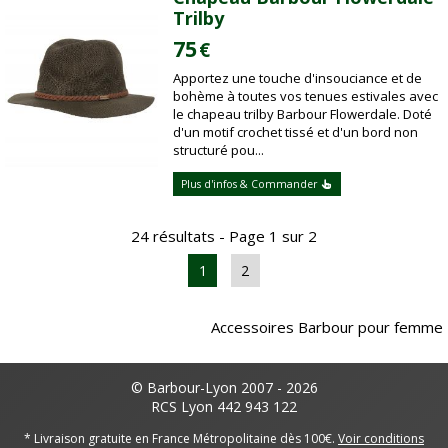
Trilby
75
€
Apportez une touche d'insouciance et de
bohème à toutes vos tenues estivales avec
le chapeau trilby Barbour Flowerdale. Doté
d'un motif crochet tissé et d'un bord non
structuré pou...
Plus d'infos & Commander
24 résultats - Page 1 sur 2
1
2
Accessoires Barbour pour femme
© Barbour-Lyon 2007 - 2026
RCS Lyon 442 943 122
* Livraison gratuite en France Métropolitaine dès 100€.
Voir conditions