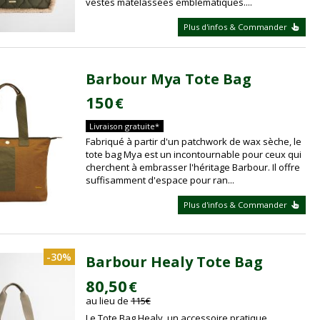
vestes matelassées emblématiques....
Plus d'infos & Commander
Barbour Mya Tote Bag
150
€
Livraison gratuite*
Fabriqué à partir d'un patchwork de wax sèche, le
tote bag Mya est un incontournable pour ceux qui
cherchent à embrasser l'héritage Barbour. Il offre
suffisamment d'espace pour ran...
Plus d'infos & Commander
-30%
Barbour Healy Tote Bag
80,50
€
au lieu de
115
€
Le Tote Bag Healy, un accessoire pratique