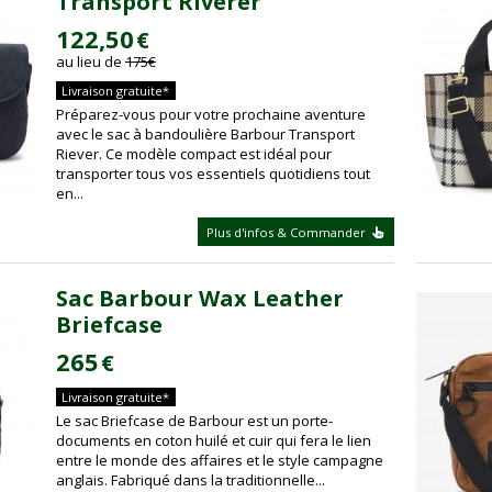
Transport Riverer
122,50
€
au lieu de
175
€
Livraison gratuite*
Préparez-vous pour votre prochaine aventure
avec le sac à bandoulière Barbour Transport
Riever. Ce modèle compact est idéal pour
transporter tous vos essentiels quotidiens tout
en...
Plus d'infos & Commander
Sac Barbour Wax Leather
Briefcase
265
€
Livraison gratuite*
Le sac Briefcase de Barbour est un porte-
documents en coton huilé et cuir qui fera le lien
entre le monde des affaires et le style campagne
anglais. Fabriqué dans la traditionnelle...