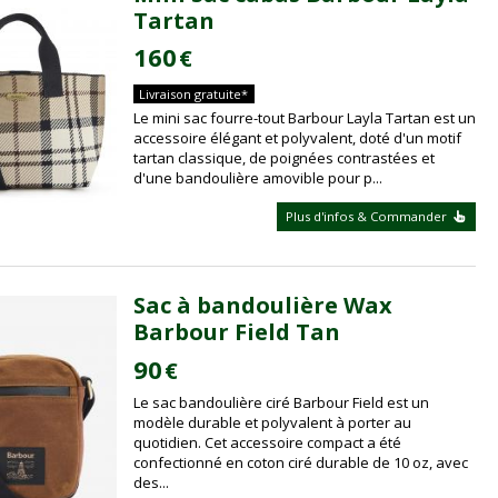
Tartan
160
€
Livraison gratuite*
Le mini sac fourre-tout Barbour Layla Tartan est un
accessoire élégant et polyvalent, doté d'un motif
tartan classique, de poignées contrastées et
d'une bandoulière amovible pour p...
Plus d'infos & Commander
Sac à bandoulière Wax
Barbour Field Tan
90
€
Le sac bandoulière ciré Barbour Field est un
modèle durable et polyvalent à porter au
quotidien. Cet accessoire compact a été
confectionné en coton ciré durable de 10 oz, avec
des...