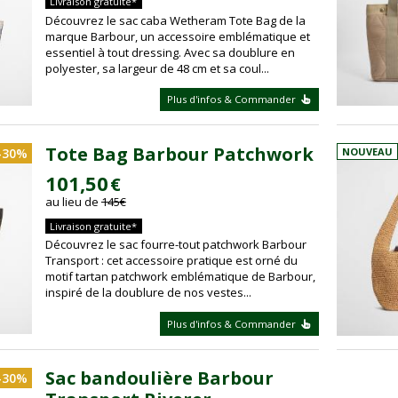
Livraison gratuite*
Découvrez le sac caba Wetheram Tote Bag de la
marque Barbour, un accessoire emblématique et
essentiel à tout dressing. Avec sa doublure en
polyester, sa largeur de 48 cm et sa coul...
Plus d'infos & Commander
Tote Bag Barbour Patchwork
-30%
NOUVEAU
101,50
€
au lieu de
145
€
Livraison gratuite*
Découvrez le sac fourre-tout patchwork Barbour
Transport : cet accessoire pratique est orné du
motif tartan patchwork emblématique de Barbour,
inspiré de la doublure de nos vestes...
Plus d'infos & Commander
Sac bandoulière Barbour
-30%