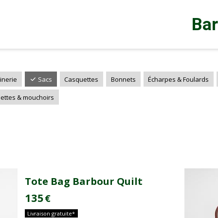
Ba
inerie
Sacs
Casquettes
Bonnets
Écharpes & Foulards
iettes & mouchoirs
Tote Bag Barbour Quilt
135
€
Livraison gratuite*