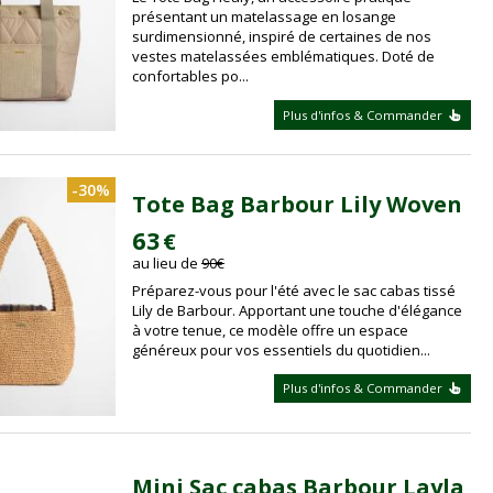
présentant un matelassage en losange
surdimensionné, inspiré de certaines de nos
vestes matelassées emblématiques. Doté de
confortables po...
Plus d'infos & Commander
-30%
Tote Bag Barbour Lily Woven
63
€
au lieu de
90
€
Préparez-vous pour l'été avec le sac cabas tissé
Lily de Barbour. Apportant une touche d'élégance
à votre tenue, ce modèle offre un espace
généreux pour vos essentiels du quotidien...
Plus d'infos & Commander
Mini Sac cabas Barbour Layla