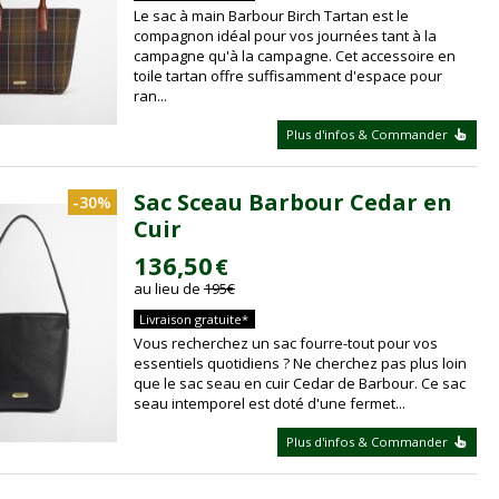
Le sac à main Barbour Birch Tartan est le
compagnon idéal pour vos journées tant à la
campagne qu'à la campagne. Cet accessoire en
toile tartan offre suffisamment d'espace pour
ran...
Plus d'infos & Commander
Sac Sceau Barbour Cedar en
-30%
Cuir
136,50
€
au lieu de
195
€
Livraison gratuite*
Vous recherchez un sac fourre-tout pour vos
essentiels quotidiens ? Ne cherchez pas plus loin
que le sac seau en cuir Cedar de Barbour. Ce sac
seau intemporel est doté d'une fermet...
Plus d'infos & Commander