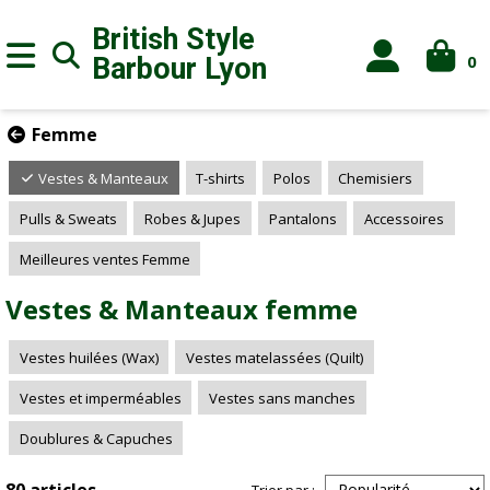
British Style
0
Barbour
Lyon
Femme
Vestes & Manteaux
T-shirts
Polos
Chemisiers
Pulls & Sweats
Robes & Jupes
Pantalons
Accessoires
Meilleures ventes Femme
Vestes & Manteaux femme
Vestes huilées (Wax)
Vestes matelassées (Quilt)
Vestes et imperméables
Vestes sans manches
Doublures & Capuches
80 articles
Trier par :