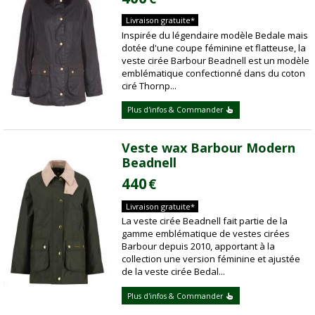
Livraison gratuite*
Inspirée du légendaire modèle Bedale mais
dotée d'une coupe féminine et flatteuse, la
veste cirée Barbour Beadnell est un modèle
emblématique confectionné dans du coton
ciré Thornp...
Plus d'infos & Commander
Veste wax Barbour Modern
Beadnell
440
€
Livraison gratuite*
La veste cirée Beadnell fait partie de la
gamme emblématique de vestes cirées
Barbour depuis 2010, apportant à la
collection une version féminine et ajustée
de la veste cirée Bedal...
Plus d'infos & Commander