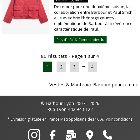
De retour pour une deuxième saison, la
collaboration entre Barbour et Paul Smith
allie avec brio l'héritage country
emblématique de Barbour à l'irrévérence
caractéristique de Paul...
Plus d'infos & Commander
80 résultats - Page 1 sur 4
1
2
3
4
Vestes & Manteaux Barbour pour femme
© Barbour-Lyon 2007 - 2026
RCS Lyon 442 943 122
* Livraison gratuite en France Métropolitaine dès 100€.
Voir conditions