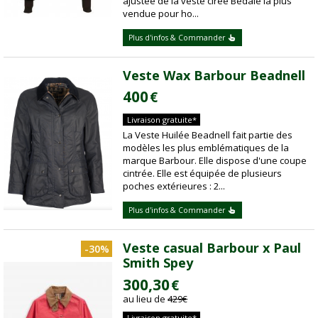
ajustée de la veste cirée Bedale la plus
vendue pour ho...
Plus d'infos & Commander
Veste Wax Barbour Beadnell
400
€
Livraison gratuite*
La Veste Huilée Beadnell fait partie des
modèles les plus emblématiques de la
marque Barbour. Elle dispose d'une coupe
cintrée. Elle est équipée de plusieurs
poches extérieures : 2...
Plus d'infos & Commander
Veste casual Barbour x Paul
-30%
Smith Spey
300,30
€
au lieu de
429
€
Livraison gratuite*