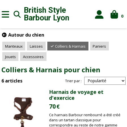
British Style
0
Barbour
Lyon
Autour du chien
Manteaux
Laisses
Colliers & Harnais
Paniers
Jouets
Accessoires
Colliers & Harnais pour chien
6 articles
Trier par :
Harnais de voyage et
d'exercice
70
€
Ce harnais Barbour rembourré a été créé
dans un tartan classique pour
correspondre au reste de notre gamme