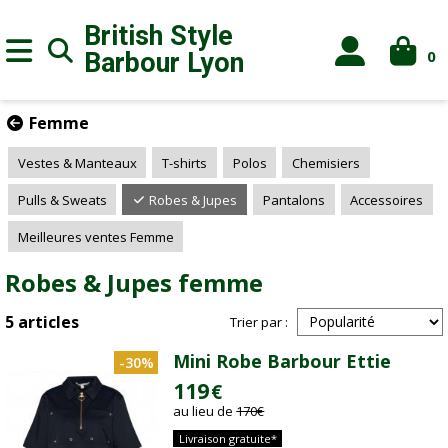
British Style
0
Barbour
Lyon
Femme
Vestes & Manteaux
T-shirts
Polos
Chemisiers
Pulls & Sweats
Robes & Jupes
Pantalons
Accessoires
Meilleures ventes Femme
Robes & Jupes femme
5 articles
Trier par :
Mini Robe Barbour Ettie
-30%
119
€
au lieu de
170
€
Livraison gratuite*