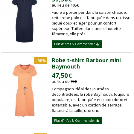
au lieu de
105
€
Facile à porter pendant la saison chaude,
cette robe polo est fabriquée dans un tissu
piqué doux et léger pour un confort
supérieur. Taillée dans une silhouette
féminine, elle prés...
Plus d'infos & Commander
Robe t-shirt Barbour mini
-50%
Baymouth
47,50
€
au lieu de
95
€
Compagnon idéal des journées
décontractées, la robe Baymouth, toujours
populaire, est fabriquée en coton doux et
extensible, avec un cordon de serrage
flatteur à la taille, une enc...
Plus d'infos & Commander