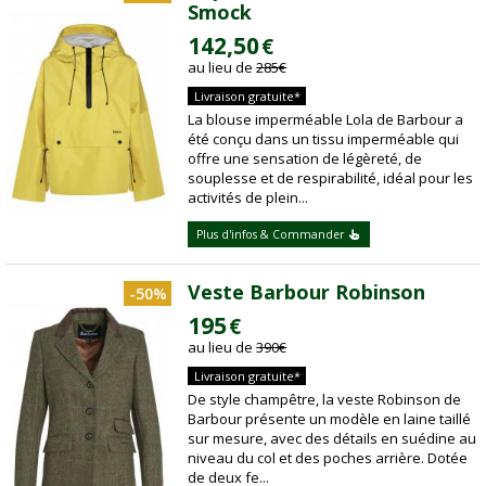
Smock
142,50
€
au lieu de
285
€
Livraison gratuite*
La blouse imperméable Lola de Barbour a
été conçu dans un tissu imperméable qui
offre une sensation de légèreté, de
souplesse et de respirabilité, idéal pour les
activités de plein...
Plus d'infos & Commander
Veste Barbour Robinson
-50%
195
€
au lieu de
390
€
Livraison gratuite*
De style champêtre, la veste Robinson de
Barbour présente un modèle en laine taillé
sur mesure, avec des détails en suédine au
niveau du col et des poches arrière. Dotée
de deux fe...