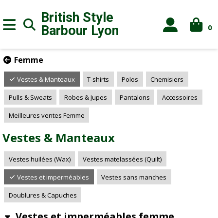
British Style
0
Barbour
Lyon
Femme
Vestes & Manteaux
T-shirts
Polos
Chemisiers
Pulls & Sweats
Robes & Jupes
Pantalons
Accessoires
Meilleures ventes Femme
Vestes & Manteaux
Vestes huilées (Wax)
Vestes matelassées (Quilt)
Vestes et imperméables
Vestes sans manches
Doublures & Capuches
Vestes et imperméables femme