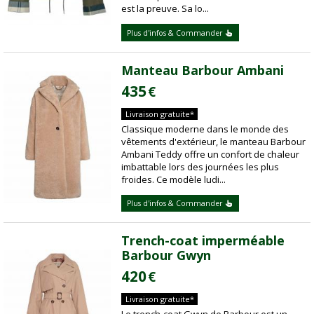
est la preuve. Sa lo...
Plus d'infos & Commander
Manteau Barbour Ambani
435
€
Livraison gratuite*
Classique moderne dans le monde des
vêtements d'extérieur, le manteau Barbour
Ambani Teddy offre un confort de chaleur
imbattable lors des journées les plus
froides. Ce modèle ludi...
Plus d'infos & Commander
Trench-coat imperméable
Barbour Gwyn
420
€
Livraison gratuite*
Le trench-coat Gwyn de Barbour est un