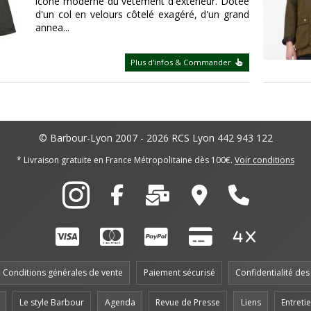
icône moderne du vêtement d'extérieur. Dotée
d'un col en velours côtelé exagéré, d'un grand
annea...
Plus d'infos & Commander
© Barbour-Lyon 2007 - 2026
RCS Lyon 442 943 122
* Livraison gratuite en France Métropolitaine dès 100€.
Voir conditions
Conditions générales de vente
Paiement sécurisé
Confidentialité de
Le style Barbour
Agenda
Revue de Presse
Liens
Entreti