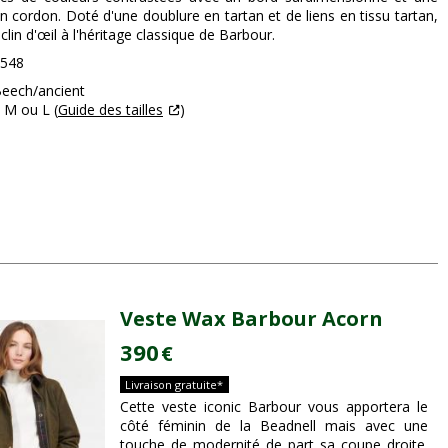
n cordon. Doté d'une doublure en tartan et de liens en tissu tartan,
n clin d'œil à l'héritage classique de Barbour.
0548
 Beech/ancient
, M ou L (
Guide des tailles
)
Veste Wax Barbour Acorn
390
€
Livraison gratuite*
Cette veste iconic Barbour vous apportera le
côté féminin de la Beadnell mais avec une
touche de modernité de part sa coupe droite.