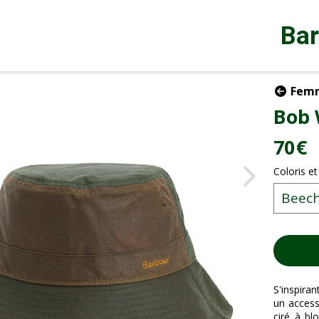
Ba
Fem
Bob 
70
€
Coloris et
S'inspira
un access
ciré à bl