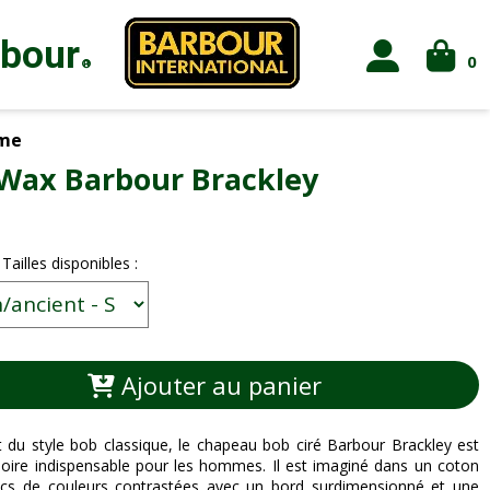
rbour
0
®
me
Wax Barbour Brackley
 Tailles disponibles :
Ajouter au panier
nt du style bob classique, le chapeau bob ciré Barbour Brackley est
oire indispensable pour les hommes. Il est imaginé dans un coton
ocs de couleurs contrastées avec un bord surdimensionné et une