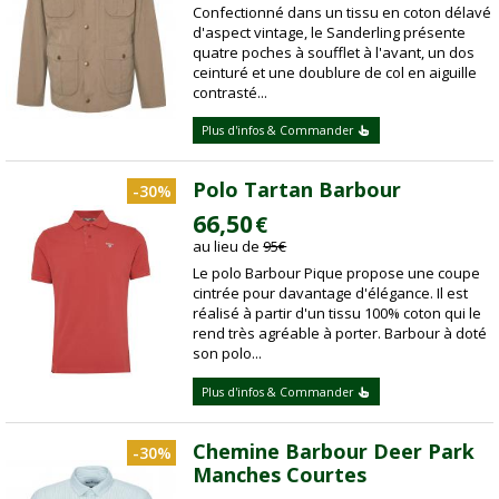
Confectionné dans un tissu en coton délavé
d'aspect vintage, le Sanderling présente
quatre poches à soufflet à l'avant, un dos
ceinturé et une doublure de col en aiguille
contrasté...
Plus d'infos & Commander
Polo Tartan Barbour
-30%
66,50
€
au lieu de
95
€
Le polo Barbour Pique propose une coupe
cintrée pour davantage d'élégance. Il est
réalisé à partir d'un tissu 100% coton qui le
rend très agréable à porter. Barbour à doté
son polo...
Plus d'infos & Commander
Chemine Barbour Deer Park
-30%
Manches Courtes