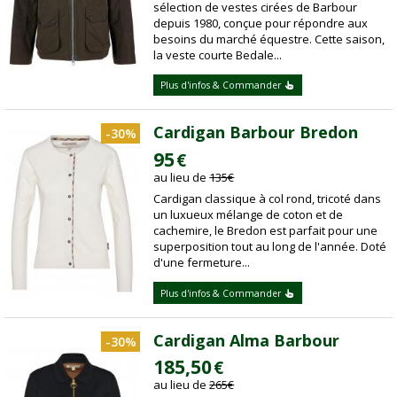
sélection de vestes cirées de Barbour
depuis 1980, conçue pour répondre aux
besoins du marché équestre. Cette saison,
la veste courte Bedale...
Plus d'infos & Commander
Cardigan Barbour Bredon
-30%
95
€
au lieu de
135
€
Cardigan classique à col rond, tricoté dans
un luxueux mélange de coton et de
cachemire, le Bredon est parfait pour une
superposition tout au long de l'année. Doté
d'une fermeture...
Plus d'infos & Commander
Cardigan Alma Barbour
-30%
185,50
€
au lieu de
265
€