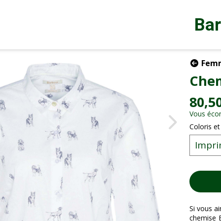
Ba
Fem
Chem
80,5
Vous éco
Coloris et
Si vous a
chemise B