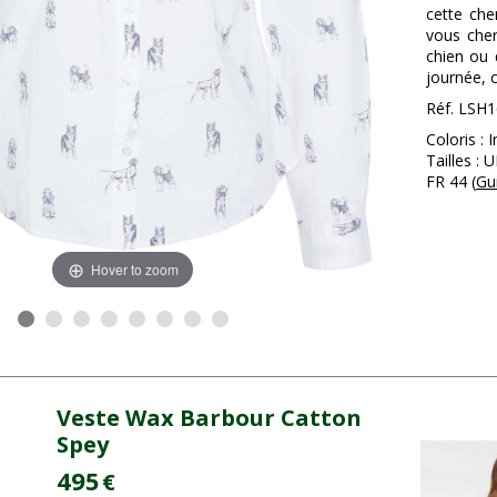
cette che
vous cher
chien ou 
journée, 
Réf. LSH
Coloris :
Tailles :
FR 44 (
Gui
Hover to zoom
Veste Wax Barbour Catton
Spey
495
€