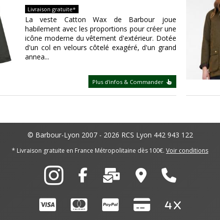
Livraison gratuite*
La veste Catton Wax de Barbour joue
habilement avec les proportions pour créer une
icône moderne du vêtement d'extérieur. Dotée
d'un col en velours côtelé exagéré, d'un grand
annea...
Plus d'infos & Commander
© Barbour-Lyon 2007 - 2026
RCS Lyon 442 943 122
* Livraison gratuite en France Métropolitaine dès 100€.
Voir conditions