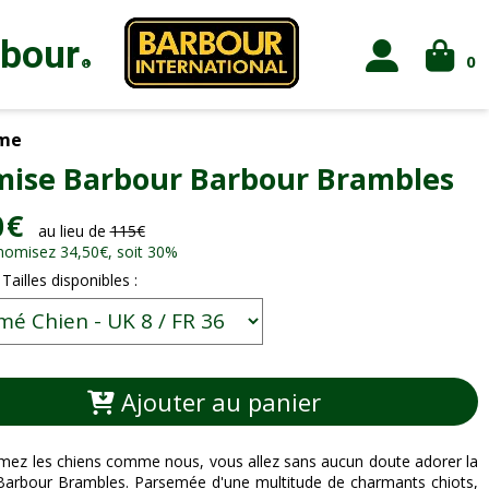
rbour
0
®
me
ise Barbour Barbour Brambles
0
€
au lieu de
115
€
nomisez 34,50
€
, soit 30%
 Tailles disponibles :
Ajouter au panier
imez les chiens comme nous, vous allez sans aucun doute adorer la
arbour Brambles. Parsemée d'une multitude de charmants chiots,