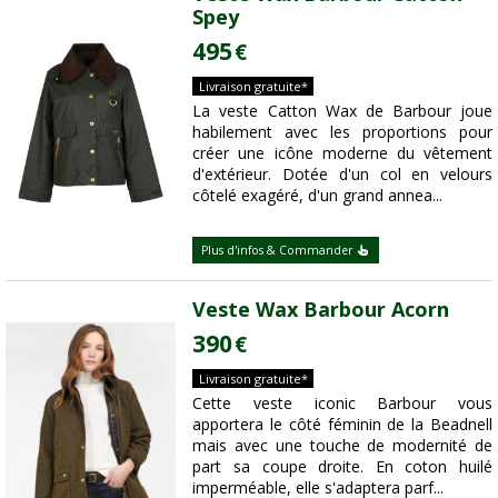
Spey
495
€
Livraison gratuite*
La veste Catton Wax de Barbour joue
habilement avec les proportions pour
créer une icône moderne du vêtement
d'extérieur. Dotée d'un col en velours
côtelé exagéré, d'un grand annea...
Plus d'infos & Commander
Veste Wax Barbour Acorn
390
€
Livraison gratuite*
Cette veste iconic Barbour vous
apportera le côté féminin de la Beadnell
mais avec une touche de modernité de
part sa coupe droite. En coton huilé
imperméable, elle s'adaptera parf...