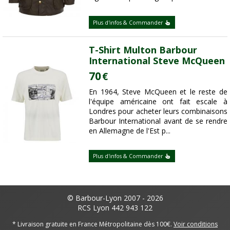
Plus d'infos & Commander
T-Shirt Multon Barbour
International Steve McQueen
70
€
En 1964, Steve McQueen et le reste de
l'équipe américaine ont fait escale à
Londres pour acheter leurs combinaisons
Barbour International avant de se rendre
en Allemagne de l'Est p...
Plus d'infos & Commander
© Barbour-Lyon 2007 - 2026
RCS Lyon 442 943 122
* Livraison gratuite en France Métropolitaine dès 100€.
Voir conditions