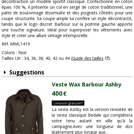
décontraction un modèle sportif classique. Confectionné en coton
épais 100 %, il présente un col en sergé de coton traditionnel, une
patte de boutonnage dissimulée et des poignets côtelés pour une
coupe structurée. Sa coupe ample lui confère un style décontracté,
tandis que le logo discret Barbour sur la poitrine gauche apporte
une touche signature. Idéal pour superposer les vêtements avec
style et créer une allure vintage intemporelle.
Réf. MML1419
Coloris : Noir
Tailles UK : 34, 36, 38, 40, 42 ou 44 (
Guide des tailles
)
Suggestions
Veste Wax Barbour Ashby
400
€
Livraison gratuite*
La veste Ashby est la version revisitée de
la veste classique Bedale qui complétera
votre tenu autant en ville qu'à la
campagne.Avec une longueur de dos
légèrement plus longue que...