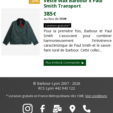
Veste Wax Barbour x Paul
-30%
Smith Transport
385
€
au lieu de
550
€
Livraison gratuite*
Pour la première fois, Barbour et Paul
Smith s'associent pour combiner
harmonieusement l'irrévérence
caractéristique de Paul Smith et le savoir-
faire rural de Barbour. Cette collec...
Plus d'infos & Commander
© Barbour-Lyon 2007 - 2026
RCS Lyon 442 943 122
* Livraison gratuite en France Métropolitaine dès 100€.
Voir conditions