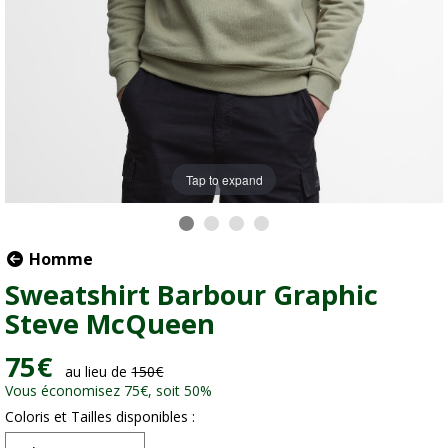
Tap to expand
Homme
Sweatshirt Barbour Graphic
Steve McQueen
75
€
au lieu de
150
€
Vous économisez 75
€
, soit 50%
Coloris et Tailles disponibles :