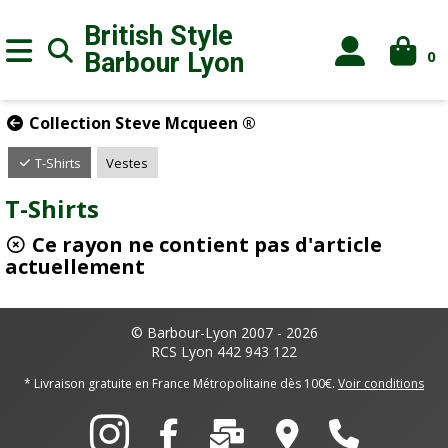
British Style
0
Barbour
Lyon
Collection Steve Mcqueen ®
T-Shirts
Vestes
T-Shirts
Ce rayon ne contient pas d'article
actuellement
© Barbour-Lyon 2007 - 2026
RCS Lyon 442 943 122
* Livraison gratuite en France Métropolitaine dès 100€.
Voir conditions