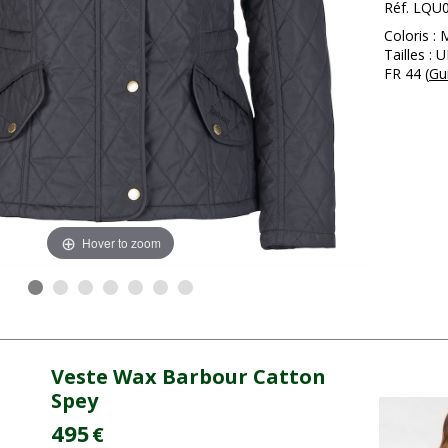
Réf. LQU
Coloris : 
Tailles :
FR 44 (
Gui
Hover to zoom
Veste Wax Barbour Catton
Spey
495
€