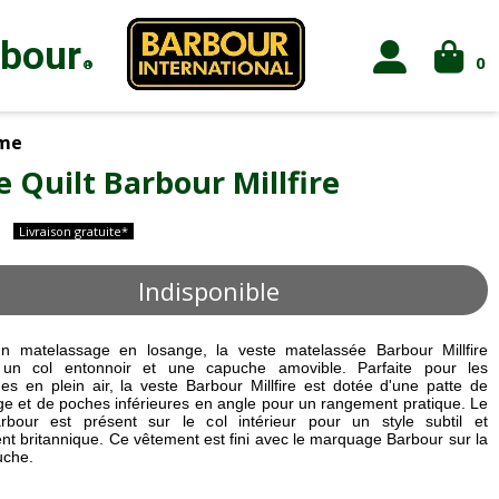
rbour
0
®
me
e Quilt Barbour Millfire
Livraison gratuite*
Indisponible
n matelassage en losange, la veste matelassée Barbour Millfire
 un col entonnoir et une capuche amovible. Parfaite pour les
s en plein air, la veste Barbour Millfire est dotée d'une patte de
e et de poches inférieures en angle pour un rangement pratique. Le
rbour est présent sur le col intérieur pour un style subtil et
nt britannique. Ce vêtement est fini avec le marquage Barbour sur la
uche.