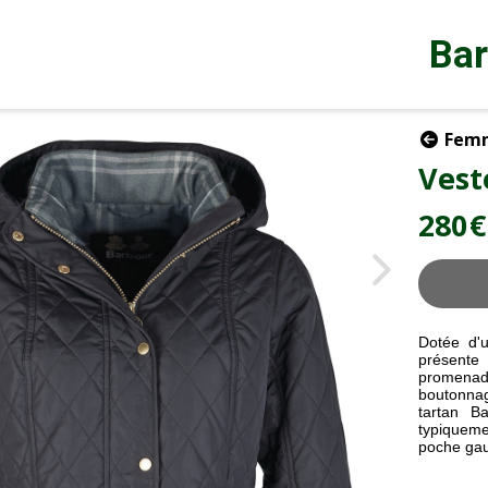
Ba
Fem
Vest
280
€
Dotée d'u
présente
promenade
boutonnag
tartan Ba
typiqueme
poche ga