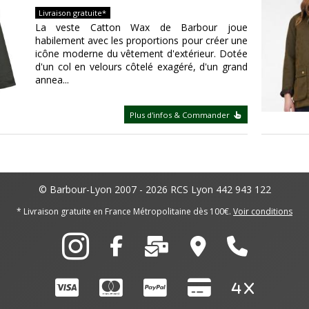
Livraison gratuite*
La veste Catton Wax de Barbour joue
habilement avec les proportions pour créer une
icône moderne du vêtement d'extérieur. Dotée
d'un col en velours côtelé exagéré, d'un grand
annea...
Plus d'infos & Commander
© Barbour-Lyon 2007 - 2026
RCS Lyon 442 943 122
* Livraison gratuite en France Métropolitaine dès 100€.
Voir conditions