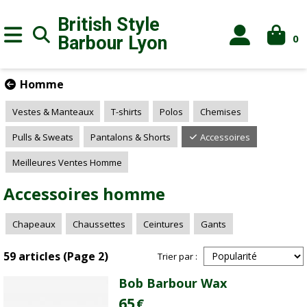
British Style
0
Barbour
Lyon
Homme
Vestes & Manteaux
T-shirts
Polos
Chemises
Pulls & Sweats
Pantalons & Shorts
Accessoires
Meilleures Ventes Homme
Accessoires homme
Chapeaux
Chaussettes
Ceintures
Gants
59 articles (Page 2)
Trier par :
Bob Barbour Wax
65
€