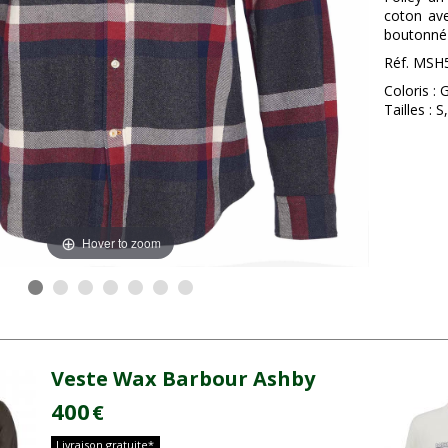
coton ave
boutonné 
Réf. MSH
Coloris : 
Tailles : 
Hover to zoom
Veste Wax Barbour Ashby
400
€
Livraison gratuite*