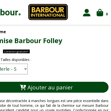
rbour
0
®
me
ise Barbour Folley
Livraison gratuite*
 Tailles disponibles :
Ajouter au panier
se décontractée à manches longues est une pièce essentielle dans
robe de tout homme, ce qui fait de la chemise sur mesure Barbour
 excellent candidat pour un usage quotidien. Confectionnée en pur