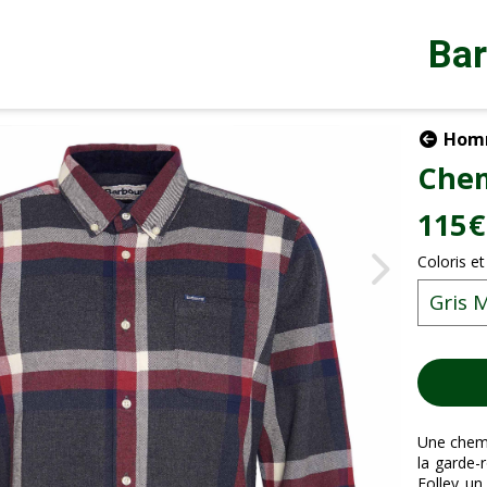
Ba
Hom
Chem
115
€
Coloris et
Une chemi
la garde-
Folley un