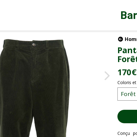
Ba
Hom
Pant
Forê
170
€
Coloris et
Conçu po