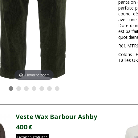
pantalon 
parfaite 
coupe dé
avec une 
Doté d'un
est parfa
quotidiens
Réf. MTR
Coloris : 
Tailles UK
Hover to zoom
Veste Wax Barbour Ashby
400
€
Livraison gratuite*