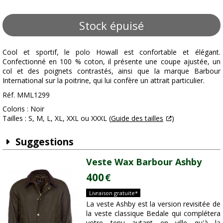
Stock épuisé
Cool et sportif, le polo Howall est confortable et élégant.
Confectionné en 100 % coton, il présente une coupe ajustée, un
col et des poignets contrastés, ainsi que la marque Barbour
International sur la poitrine, qui lui confère un attrait particulier.
Réf. MML1299
Coloris : Noir
Tailles : S, M, L, XL, XXL ou XXXL (
Guide des tailles
)
Suggestions
Veste Wax Barbour Ashby
400
€
Livraison gratuite*
La veste Ashby est la version revisitée de
la veste classique Bedale qui complétera
votre tenu autant en ville qu'à la