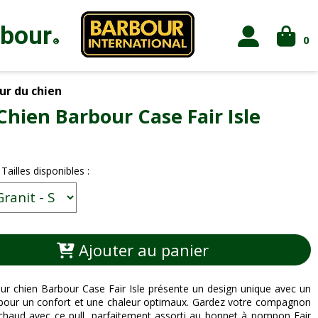
rbour
0
®
r du chien
 Chien Barbour Case Fair Isle
 Tailles disponibles :
Ajouter au panier
our chien Barbour Case Fair Isle présente un design unique avec un
 pour un confort et une chaleur optimaux. Gardez votre compagnon
chaud avec ce pull, parfaitement assorti au bonnet à pompon Fair