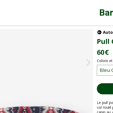
Ba
Autou
Pull
60
€
Coloris et
Le pull p
col roulé
canin au 