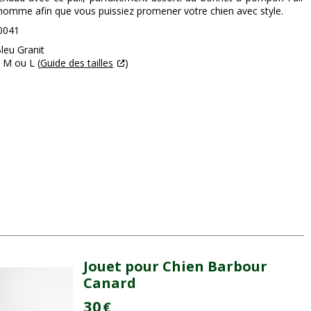
 homme afin que vous puissiez promener votre chien avec style.
0041
Bleu Granit
, M ou L (
Guide des tailles
)
Jouet pour Chien Barbour
Canard
30
€