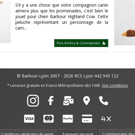
S'il y a une chose que votre compagnon canin
aimera plus que les promenades, c'est bien le
jouet pour chien Barbour Highland Cow. Cette
peluche représentant un personnage de la
cam...
Plus d'infos & Commander
© Barbour-Lyon 2007 - 2026
RCS Lyon 442 943 122
* Livraison gratuite en France Métropolitaine dès 100€.
Voir conditions
Conditions générales de vente
Paiement sécurisé
Confidentialité de