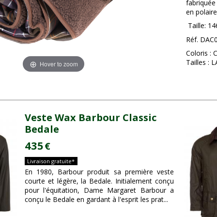
fabriquée
en polair
Taille: 
Réf. DAC
Coloris : 
Tailles : 
Hover to zoom
Veste Wax Barbour Classic
Bedale
435
€
Livraison gratuite*
En 1980, Barbour produit sa première veste
courte et légère, la Bedale. Initialement conçu
pour l'équitation, Dame Margaret Barbour a
conçu le Bedale en gardant à l'esprit les prat...